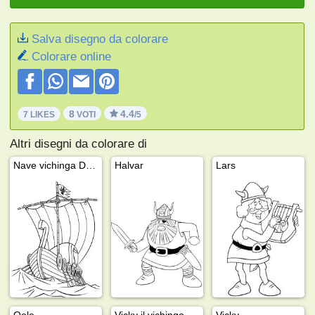
Salva disegno da colorare
Colorare online
8
4.4
7 LIKES
VOTI
/5
Altri disegni da colorare di
Nave vichinga Drakkar
Halvar
Lars
Oele
Vicky il vichingo
Vicky