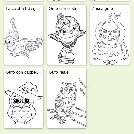
La civetta Edvige (Harry Potter)
Gufo con cesto di Pasqua
Zucca gufo
Gufo con cappello da strega
Gufo reale