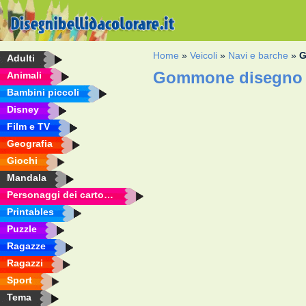
Home
»
Veicoli
»
Navi e barche
»
Adulti
Gommone disegno d
Animali
Bambini piccoli
Disney
Film e TV
Geografia
Giochi
Mandala
Personaggi dei cartoni animati
Printables
Puzzle
Ragazze
Ragazzi
Sport
Tema