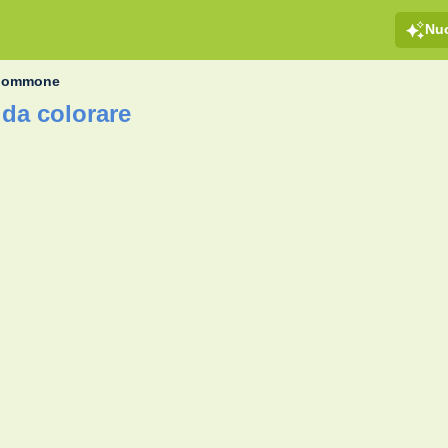
Nu
Gommone
a colorare