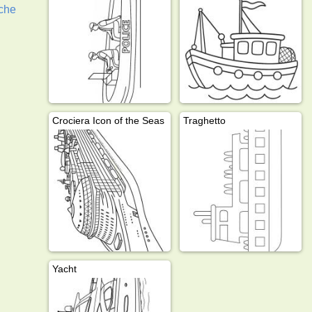
rche
Crociera Icon of the Seas
Traghetto
Yacht