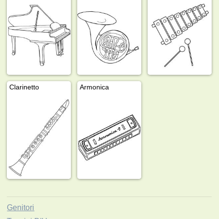
Clarinetto
Armonica
Genitori