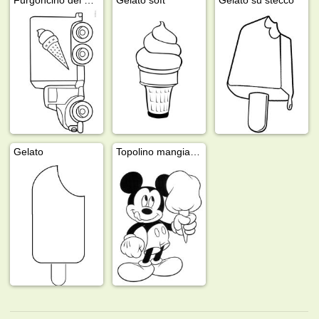
Gelato
Topolino mangia il gelato