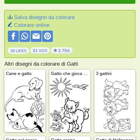
Salva disegno da colorare
Colorare online
51
3.75
38 LIKES
VOTI
/5
Altri disegni da colorare di Gatti
Cane e gatto
Gatto che gioca con una farfalla
3 gattini
Gatto nel passeggino
Gatto carino
Gatto di Halloween