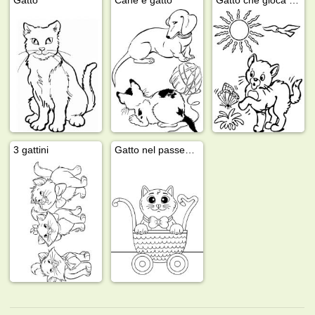
3 gattini
Gatto nel passeggino