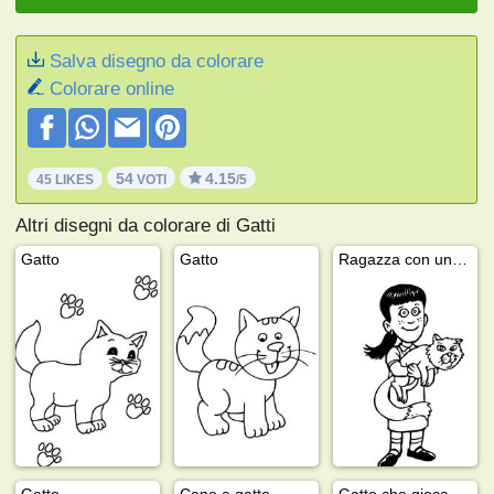
Salva disegno da colorare
Colorare online
54
4.15
45 LIKES
VOTI
/5
Altri disegni da colorare di Gatti
Gatto
Gatto
Ragazza con un gatto
Gatto
Cane e gatto
Gatto che gioca con una farfalla