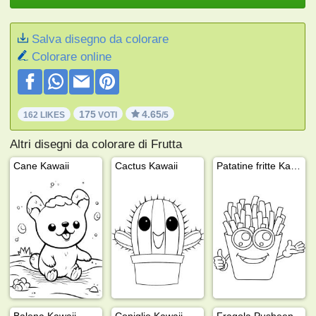
Salva disegno da colorare
Colorare online
175
4.65
162 LIKES
VOTI
/5
Altri disegni da colorare di Frutta
Cane Kawaii
Cactus Kawaii
Patatine fritte Kawaii
Balena Kawaii
Coniglio Kawaii che mangia noodles
Fragola Pusheen