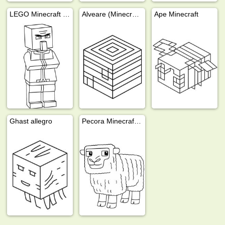
LEGO Minecraft Villager
Alveare (Minecraft)
Ape Minecraft
Ghast allegro
Pecora Minecraft movie