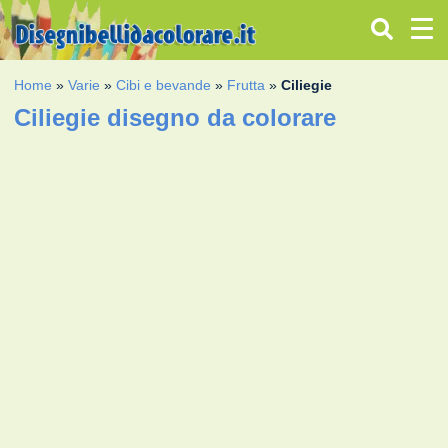
Home
»
Varie
»
Cibi e bevande
»
Frutta
»
Ciliegie
Ciliegie disegno da colorare