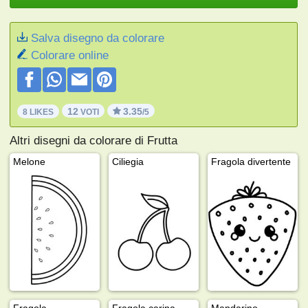
Salva disegno da colorare
Colorare online
12
3.35
8 LIKES
VOTI
/5
Altri disegni da colorare di Frutta
Melone
Ciliegia
Fragola divertente
Fragola
Fragola carina
Mandarino