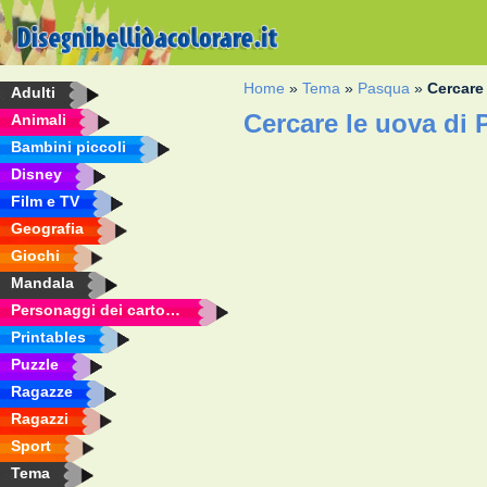
Home
»
Tema
»
Pasqua
»
Cercare
Adulti
Cercare le uova di
Animali
Bambini piccoli
Disney
Film e TV
Geografia
Giochi
Mandala
Personaggi dei cartoni animati
Printables
Puzzle
Ragazze
Ragazzi
Sport
Tema