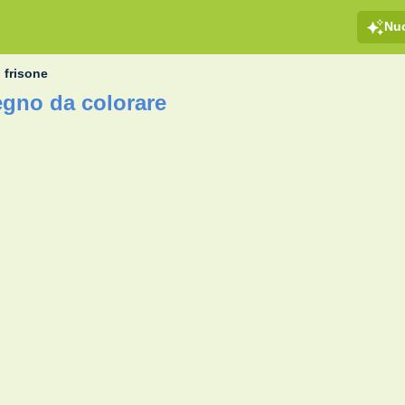
Nu
 frisone
egno da colorare