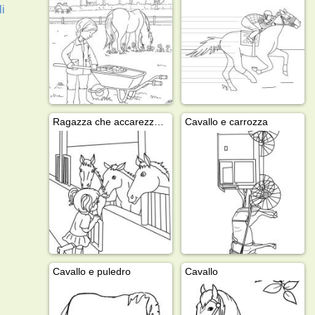
li
Ragazza che accarezza un cavallo
Cavallo e carrozza
Cavallo e puledro
Cavallo