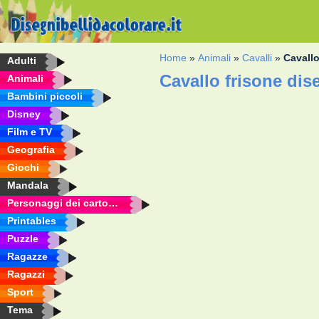
Home
»
Animali
»
Cavalli
»
Cavallo
Adulti
Cavallo frisone dis
Animali
Bambini piccoli
Disney
Film e TV
Geografia
Giochi
Mandala
Personaggi dei cartoni animati
Printables
Puzzle
Ragazze
Ragazzi
Sport
Tema