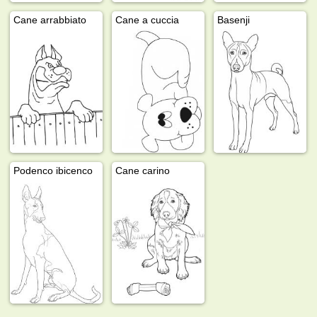
Cane arrabbiato
Cane a cuccia
Basenji
Podenco ibicenco
Cane carino