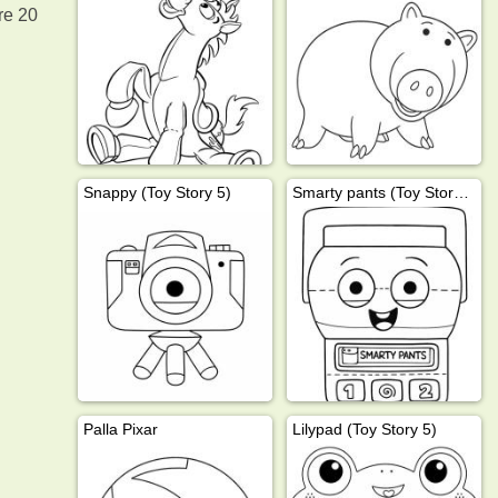
re 20
Snappy (Toy Story 5)
Smarty pants (Toy Story 5)
Palla Pixar
Lilypad (Toy Story 5)