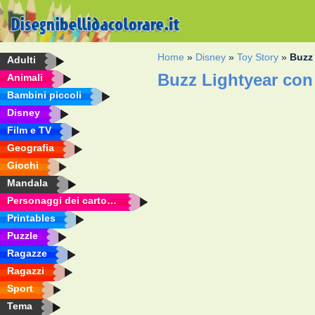
Home
»
Disney
»
Toy Story
»
Buzz 
Adulti
Buzz Lightyear con 
Animali
Bambini piccoli
Disney
Film e TV
Geografia
Giochi
Mandala
Personaggi dei cartoni animati
Printables
Puzzle
Ragazze
Ragazzi
Sport
Tema