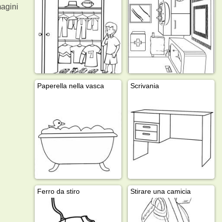
agini
Paperella nella vasca
Scrivania
Ferro da stiro
Stirare una camicia