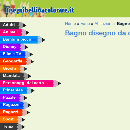
Home
»
Varie
»
Abitazioni
»
Bagn
Adulti
Bagno disegno da 
Animali
Bambini piccoli
Disney
Film e TV
Geografia
Giochi
Mandala
Personaggi dei cartoni animati
Printables
Puzzle
Ragazze
Ragazzi
Sport
Tema