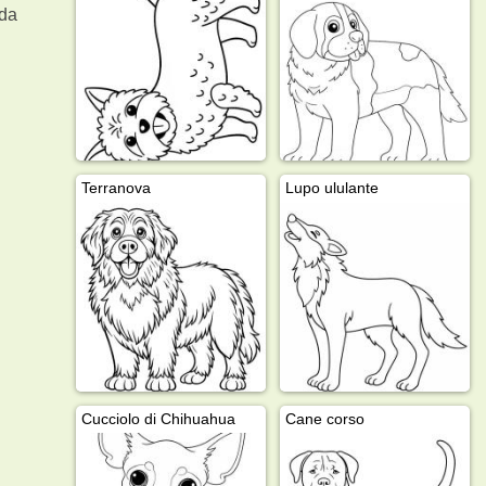
da
Terranova
Lupo ululante
Cucciolo di Chihuahua
Cane corso