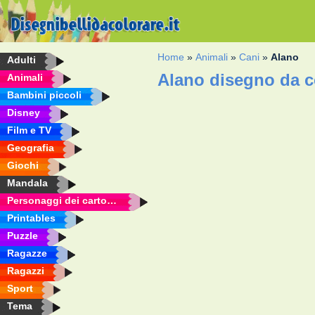
Home
»
Animali
»
Cani
»
Alano
Adulti
Alano disegno da c
Animali
Bambini piccoli
Disney
Film e TV
Geografia
Giochi
Mandala
Personaggi dei cartoni animati
Printables
Puzzle
Ragazze
Ragazzi
Sport
Tema